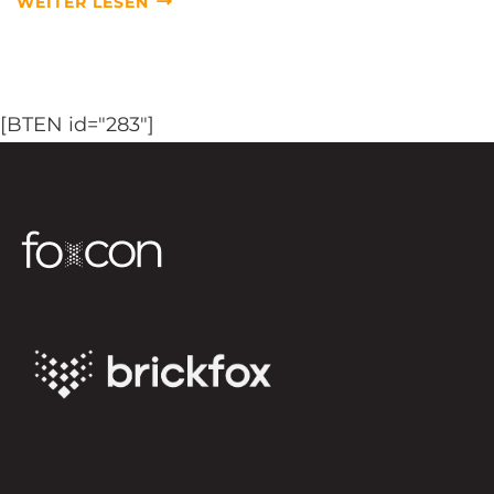
WEITER LESEN
[BTEN id="283"]