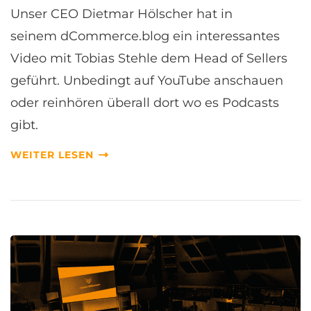
N
Unser CEO Dietmar Hölscher hat in
M
A
seinem dCommerce.blog ein interessantes
N
Video mit Tobias Stehle dem Head of Sellers
O
M
geführt. Unbedingt auf YouTube anschauen
A
oder reinhören überall dort wo es Podcasts
N
O
gibt.
I
M
WEITER LESEN
I
N
T
E
R
V
I
E
W
M
I