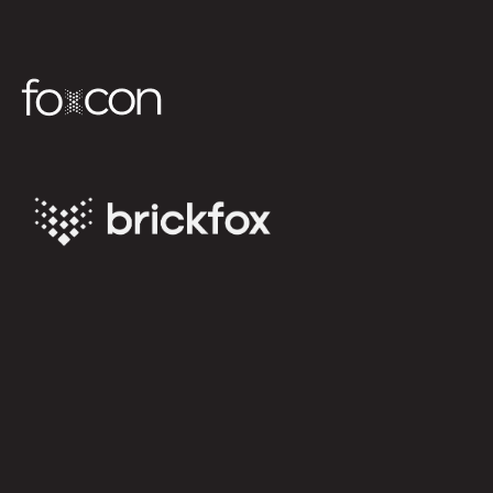
L
T
I
C
H
A
N
N
E
L
-
H
A
N
D
E
L
S
!
F
O