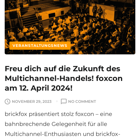
T
D
I
E
T
M
A
VERANSTALTUNGSNEWS
R
H
Ö
Freu dich auf die Zukunft des
L
Multichannel-Handels! foxcon
S
C
am 12. April 2024!
H
E
O
NOVEMBER 29, 2023
NO COMMENT
R
N
brickfox präsentiert stolz foxcon – eine
F
R
bahnbrechende Gelegenheit für alle
E
Multichannel-Enthusiasten und brickfox-
U