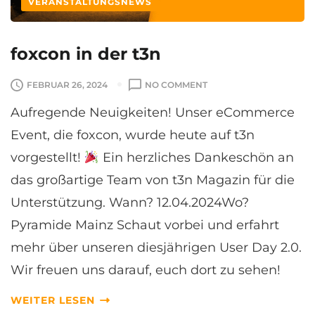
VERANSTALTUNGSNEWS
foxcon in der t3n
O
FEBRUAR 26, 2024
NO COMMENT
N
Aufregende Neuigkeiten! Unser eCommerce
F
O
Event, die foxcon, wurde heute auf t3n
X
vorgestellt!
Ein herzliches Dankeschön an
C
O
das großartige Team von t3n Magazin für die
N
Unterstützung. Wann? 12.04.2024Wo?
I
N
Pyramide Mainz Schaut vorbei und erfahrt
D
mehr über unseren diesjährigen User Day 2.0.
E
R
Wir freuen uns darauf, euch dort zu sehen!
T
3
WEITER LESEN
N