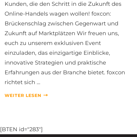
D
Kunden, die den Schritt in die Zukunft des
I
Online-Handels wagen wollen! foxcon:
C
H
Brückenschlag zwischen Gegenwart und
A
Zukunft auf Marktplätzen Wir freuen uns,
U
F
euch zu unserem exklusiven Event
D
einzuladen, das einzigartige Einblicke,
I
E
innovative Strategien und praktische
Z
U
Erfahrungen aus der Branche bietet. foxcon
K
richtet sich …
U
N
WEITER LESEN
F
T
D
E
S
[BTEN id="283"]
M
U