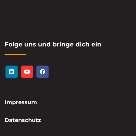
X
C
O
N
A
M
1
Folge uns und bringe dich ein
2
.
A
P
R
I
L
2
0
Impressum
2
4
!
Datenschutz