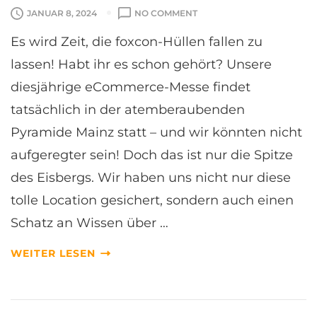
O
JANUAR 8, 2024
NO COMMENT
N
Es wird Zeit, die foxcon-Hüllen fallen zu
F
O
lassen! Habt ihr es schon gehört? Unsere
X
diesjährige eCommerce-Messe findet
C
O
tatsächlich in der atemberaubenden
N
Pyramide Mainz statt – und wir könnten nicht
I
N
aufgeregter sein! Doch das ist nur die Spitze
D
des Eisbergs. Wir haben uns nicht nur diese
E
R
tolle Location gesichert, sondern auch einen
P
Schatz an Wissen über …
Y
R
A
WEITER LESEN
M
I
D
E