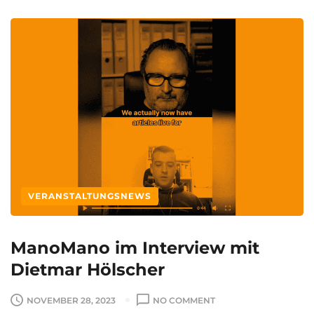
M
A
I
N
Z
VERANSTALTUNGSNEWS
ManoMano im Interview mit
Dietmar Hölscher
O
NOVEMBER 28, 2023
NO COMMENT