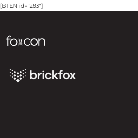
[BTEN id="283"]