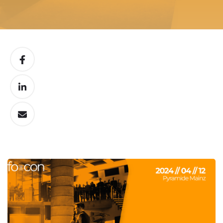
IN
DER
T3N