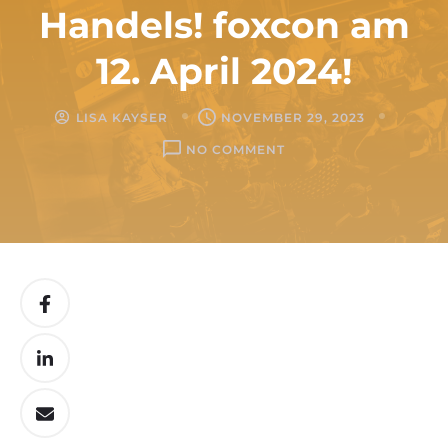
Handels! foxcon am
12. April 2024!
LISA KAYSER
NOVEMBER 29, 2023
ON
NO COMMENT
FREU
DICH
AUF
DIE
ZUKUNFT
DES
MULTICHANNEL-
HANDELS!
FOXCON
AM
12.
APRIL
2024!